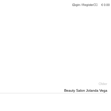
0
Login / Register
€
0.00
Older
Beauty Salon Jolanda Vega