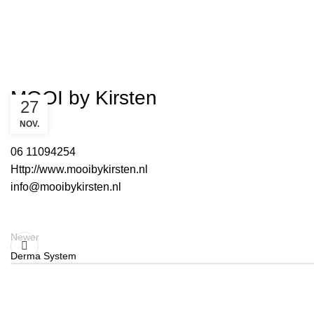
MOOI by Kirsten
27
NOV.
06 11094254
Http://www.mooibykirsten.nl
info@mooibykirsten.nl
Newer
Derma System