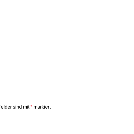
andt
Felder sind mit
*
markiert